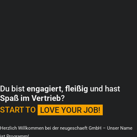
Du bist
engagiert
,
fleißig
und hast
Spaß
im Vertrieb
?
START TO
LOVE YOUR JOB!
Herzlich Willkommen bei der neugeschaeft GmbH – Unser Name
ist Programm!