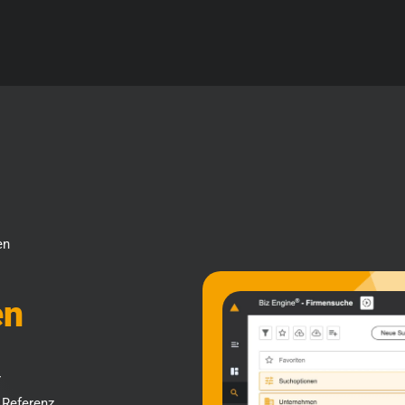
en
en
r
 Referenz