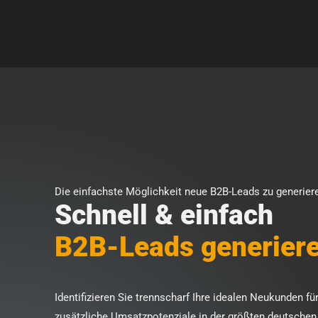
Zum
Inhalt
springen
Die einfachste Möglichkeit neue B2B-Leads zu generier
Schnell & einfach
B2B-Leads generier
Identifizieren Sie trennscharf Ihre idealen Neukunden fü
zusätzliche Umsatzpotenziale in der größten deutschen