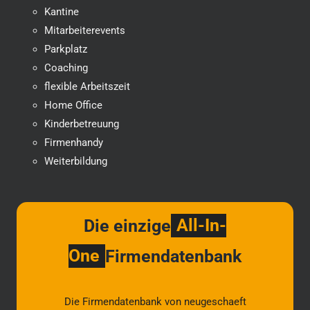
Kantine
Mitarbeiterevents
Parkplatz
Coaching
flexible Arbeitszeit
Home Office
Kinderbetreuung
Firmenhandy
Weiterbildung
Die einzige
All-In-
One
Firmendatenbank
Die Firmendatenbank von neugeschaeft