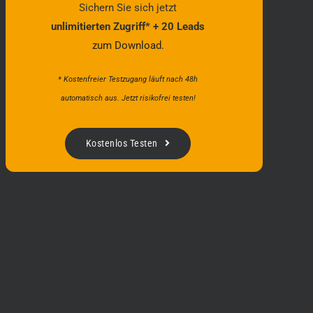
Sichern Sie sich jetzt
unlimitierten Zugriff* + 20 Leads
zum Download.
* Kostenfreier Testzugang läuft nach 48h
automatisch aus. Jetzt risikofrei testen!
Kostenlos Testen